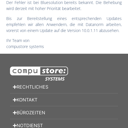
Der Fehler ist bei Bluesolution bereits bekannt. Die Behebung
wird derzeit mit hoher Priorität bearbeitet.
Bis zur Bereitstellung eines entsprechenden Updates
empfehlen wir allen Anwendern, die mit Datanorm arbeiten,
vorerst von einem Update auf die Version 10.0.1.11 abzusehen.
Ihr Team von
compustore systems
RECHTLICHES
KONTAKT
BÜROZEITEN
NOTDIENST